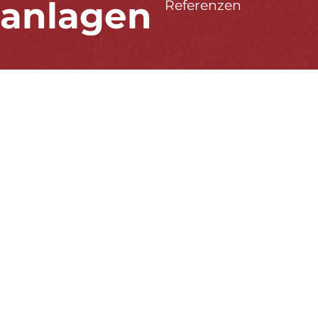
Referenzen
sanlagen
Unsere Projekte
00Kw
bis 200KW