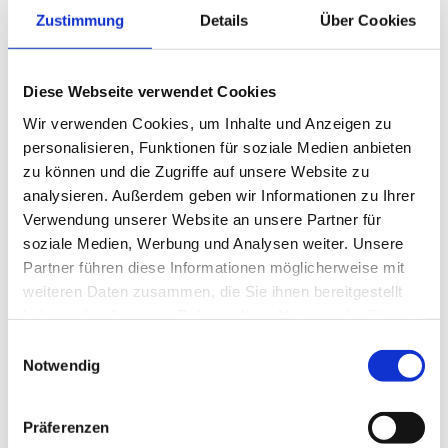
tom.glueck@seiler-gmbh.com
Zustimmung
Details
Über Cookies
Diese Webseite verwendet Cookies
Schreiben Sie uns eine Nachricht.
Wir verwenden Cookies, um Inhalte und Anzeigen zu
personalisieren, Funktionen für soziale Medien anbieten
zu können und die Zugriffe auf unsere Website zu
analysieren. Außerdem geben wir Informationen zu Ihrer
Vorname *
Verwendung unserer Website an unsere Partner für
soziale Medien, Werbung und Analysen weiter. Unsere
Partner führen diese Informationen möglicherweise mit
weiteren Daten zusammen, die Sie ihnen bereitgestellt
Nachname *
haben oder die sie im Rahmen Ihrer Nutzung der Dienste
gesammelt haben.
Einwilligungsauswahl
Notwendig
Präferenzen